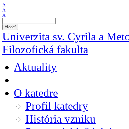
A
A
A
Hľadať
Univerzita sv. Cyrila a Met
Filozofická fakulta
Aktuality
O katedre
Profil katedry
História vzniku