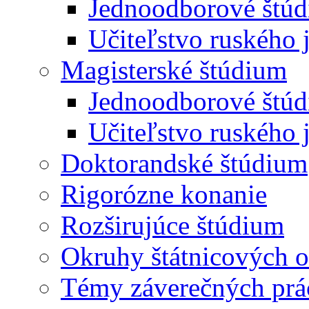
Jednoodborové štúd
Učiteľstvo ruského 
Magisterské štúdium
Jednoodborové štúd
Učiteľstvo ruského 
Doktorandské štúdium
Rigorózne konanie
Rozširujúce štúdium
Okruhy štátnicových o
Témy záverečných prá