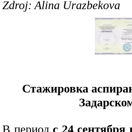
Zdroj: Alina Urazbekova
Стажировка аспира
Задарско
В период
с 24 сентября