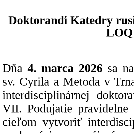
Doktorandi Katedry rus
LOQ
Dňa
4. marca 2026
sa na 
sv. Cyrila a Metoda v Trn
interdisciplinárnej dokt
VII. Podujatie pravidelne 
cieľom vytvoriť interdisc