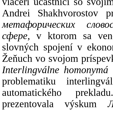
viacerí účastníci so svoj
Andrei Shakhvorostov pr
метафорических слово
сфере
, v ktorom sa veno
slovných spojení v ekon
Žeňuch vo svojom príspe
Interlingválne homonymá
problematiku interlin
automatického prekla
prezentovala výskum
Л