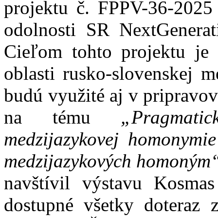
projektu č. FPPV-36-2025
odolnosti SR NextGenera
Cieľom tohto projektu je
oblasti rusko-slovenskej 
budú využité aj v pripravov
na tému
„Pragmatic
medzijazykovej homonymie 
medzijazykových homoným
navštívil výstavu Kosmas
dostupné všetky doteraz 