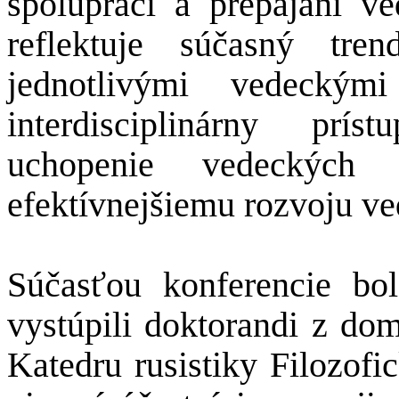
spolupráci a prepájaní v
reflektuje súčasný tre
jednotlivými vedeckým
interdisciplinárny prí
uchopenie vedeckých
efektívnejšiemu rozvoju ve
Súčasťou konferencie bola
vystúpili doktorandi z dom
Katedru rusistiky Filozofi