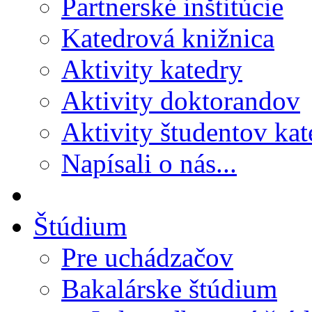
Partnerské inštitúcie
Katedrová knižnica
Aktivity katedry
Aktivity doktorandov
Aktivity študentov kat
Napísali o nás...
Štúdium
Pre uchádzačov
Bakalárske štúdium