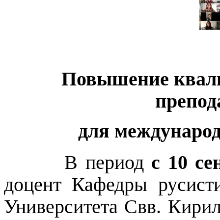
Повышение квали
препод
для междунаро
В период
с 10 се
доцент Кафедры русис
Университета Свв. Кири