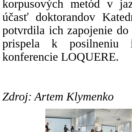
korpusových metód v ja
účasť doktorandov Kate
potvrdila ich zapojenie do
prispela k posilneniu in
konferencie LOQUERE.
Zdroj: Artem Klymenko