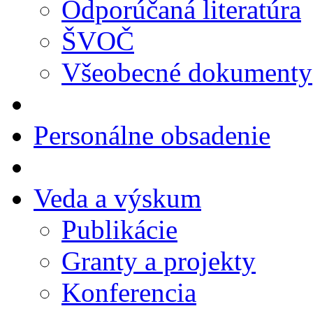
Odporúčaná literatúra
ŠVOČ
Všeobecné dokumenty
Personálne obsadenie
Veda a výskum
Publikácie
Granty a projekty
Konferencia