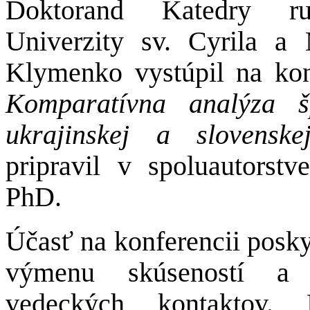
Doktorand Katedry rus
Univerzity sv. Cyrila 
Klymenko vystúpil na kon
Komparatívna analýza š
ukrajinskej a slovenskej
pripravil v spoluautorst
PhD.
Účasť na konferencii posky
výmenu skúseností a 
vedeckých kontaktov.