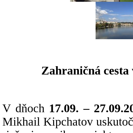
Zahraničná cesta
V dňoch
17.09. – 27.09.2
Mikhail Kipchatov uskutočn