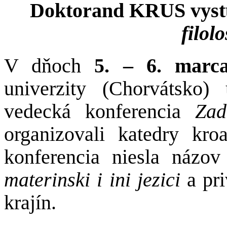
Doktorand KRUS vystú
filol
V dňoch
5. – 6. marc
univerzity (Chorvátsko)
vedecká konferencia
Zad
organizovali katedry kroa
konferencia niesla názo
materinski i ini jezici
a pri
krajín.