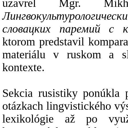
uzavrel Mgr. Mikha
Лингвокультурологиче
словацких паремий с 
ktorom predstavil kompara
materiálu v ruskom a s
kontexte.
Sekcia rusistiky ponúkla 
otázkach lingvistického vý
lexikológie až po využ