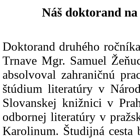
Náš doktorand na 
Doktorand druhého ročníka
Trnave Mgr. Samuel Žeňu
absolvoval zahraničnú pra
štúdium literatúry v Národ
Slovanskej knižnici v Pra
odbornej literatúry v praž
Karolinum. Študijná cesta 