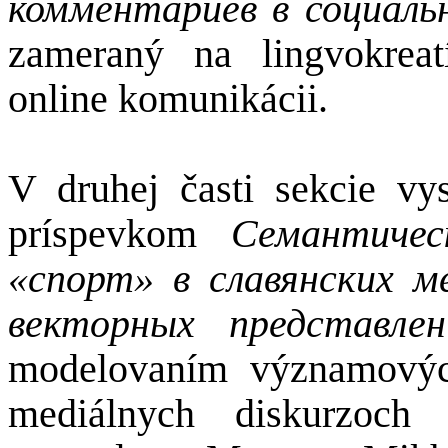
комментариев в социальн
zameraný na lingvokreat
online komunikácii.
V druhej časti sekcie v
príspevkom
Семантичес
«
спорт
»
в славянских ме
векторных представлен
modelovaním významových
mediálnych diskurzoch 