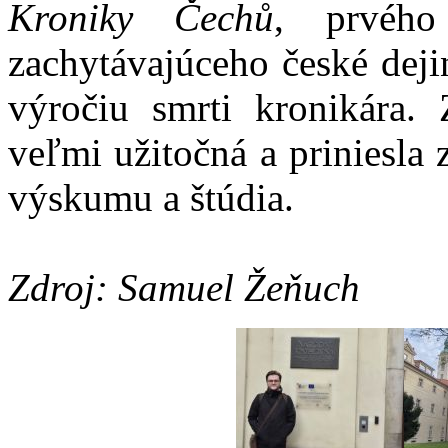
Kroniky Čechů
, prvého
zachytávajúceho české deji
výročiu smrti kronikára. 
veľmi užitočná a priniesla
výskumu a štúdia.
Zdroj: Samuel Žeňuch