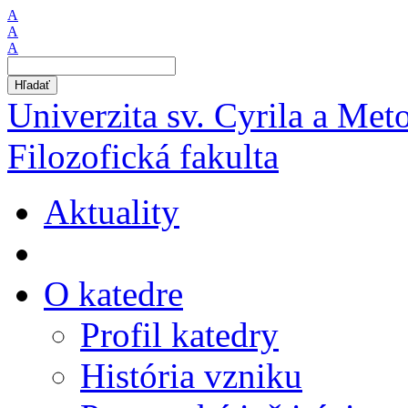
A
A
A
Hľadať
Univerzita sv. Cyrila a Met
Filozofická fakulta
Aktuality
O katedre
Profil katedry
História vzniku